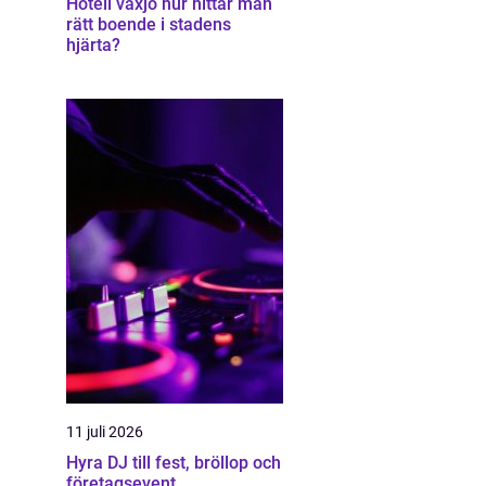
Hotell växjö hur hittar man
rätt boende i stadens
hjärta?
11 juli 2026
Hyra DJ till fest, bröllop och
företagsevent