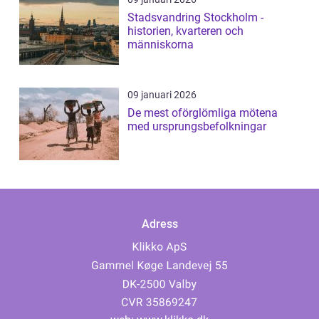
Stadsvandring Stockholm -
historien, kvarteren och
människorna
09 januari 2026
De mest oförglömliga mötena
med ursprungsbefolkningar
Adress