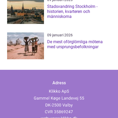
Stadsvandring Stockholm -
historien, kvarteren och
människorna
09 januari 2026
De mest oförglömliga mötena
med ursprungsbefolkningar
Adress