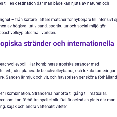
den till en destination där man både kan njuta av naturen och
ghet – från kortare, lättare matcher för nybörjare till intensivt s
en av högkvalitativ sand, sportkultur och social miljö gör
beachvolleyplatserna i världen.
ropiska stränder och internationella
 beachvolleyboll. Här kombineras tropiska stränder med
rter erbjuder planerade beachvolleybanor, och lokala turneringar
are. Sanden är mjuk och vit, och havsbrisen ger sköna förhållan
r i kombination. Stränderna har ofta tillgång till matsalar,
rer som kan förbättra spelteknik. Det är också en plats där man
g, kajak och andra vattenaktiviteter.