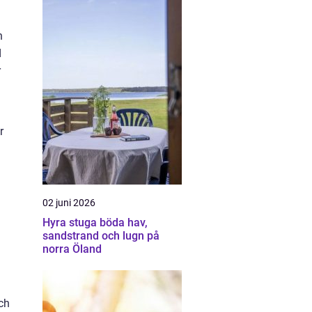
n
d
r
r
02 juni 2026
Hyra stuga böda hav,
sandstrand och lugn på
norra Öland
ch