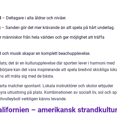
:
l
– Deltagare i alla åldrar och nivåer.
g
– Sanden gör det mer krävande än att spela på hårt underlag.
 människor från hela världen och ger möjlighet att träffa
d och musik skapar en komplett beachupplevelse.
ts; det är en kulturupplevelse där sporten lever i harmoni med
börjare kan det vara inspirerande att spela bredvid skickliga lok
ans att mäta sig med de bästa.
tarta matcher spontant. Lokala instruktörer och skolor erbjuder
 hyra utrustning på plats. Kombinationen av socialt liv, sol och sp
chvolleyboll verkligen känns levande.
lifornien – amerikansk strandkultu