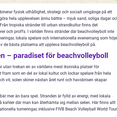
nerar fysisk uthållighet, strategi och socialt umgänge på ett
an göra hela upplevelsen ännu bättre – mjuk sand, soliga dagar o
rån tropiska stränder till urban strandkultur finns det
r och proffs. I världen finns stränder där beachvolleyboll inte
urneringar, lokala spelare och internationella evenemang som höje
 av de bästa platserna att uppleva beachvolleyboll på.
n – paradiset för beachvolleyboll
 utan tvekan en av världens mest ikoniska platser för
t fram som en del av lokal kultur och lockar spelare från hela
och vit, solen skiner nästan året runt och havsbrisen skapar
r mer än bara spel. Stranden är fylld av energi, med lokala
å kaféer där man kan återhämta sig mellan seten. Här finns allt
ationella turneringar, inklusive FIVB Beach Volleyball World Tour