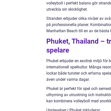
volleyboll i perfekt balans gör stran
utveckla sin skicklighet.
Stranden erbjuder olika nivåer av svåri
på professionella planer. Kombination
Manhattan Beach till en av de bästa 
Phuket, Thailand – t
spelare
Phuket erbjuder en exotisk miljö för
internationell spelkultur. Många reso
lockar både turister och erfarna spel
även under varma dagar.
Phuket är perfekt för spel och semeste
uthyrning av utrustning och instruktö
kan kombinera volleyboll med snorklin
Upplevelser i Phuket inkluderar: