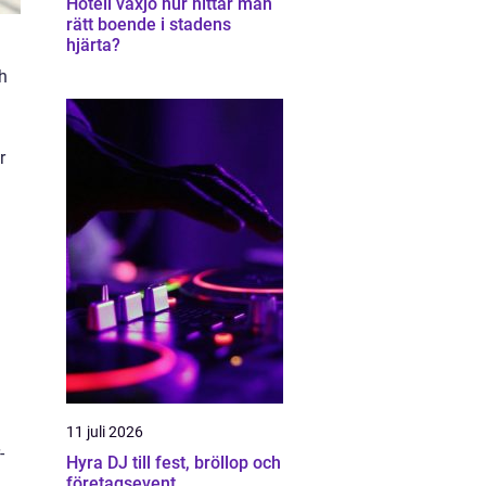
Hotell växjö hur hittar man
rätt boende i stadens
hjärta?
ch
r
11 juli 2026
-
Hyra DJ till fest, bröllop och
företagsevent