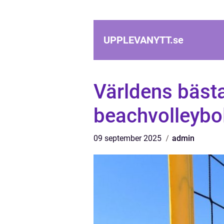
UPPLEVANYTT.
se
Världens bästa
beachvolleybol
09 september 2025
admin