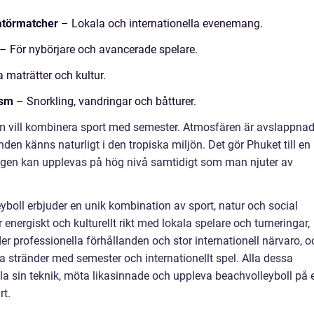
atörmatcher
– Lokala och internationella evenemang.
– För nybörjare och avancerade spelare.
a maträtter och kultur.
ism
– Snorkling, vandringar och båtturer.
 som vill kombinera sport med semester. Atmosfären är avslappna
nden känns naturligt i den tropiska miljön. Det gör Phuket till en
ligen kan upplevas på hög nivå samtidigt som man njuter av
yboll erbjuder en unik kombination av sport, natur och social
energiskt och kulturellt rikt med lokala spelare och turneringar,
r professionella förhållanden och stor internationell närvaro, o
a stränder med semester och internationellt spel. Alla dessa
kla sin teknik, möta likasinnade och uppleva beachvolleyboll på e
rt.