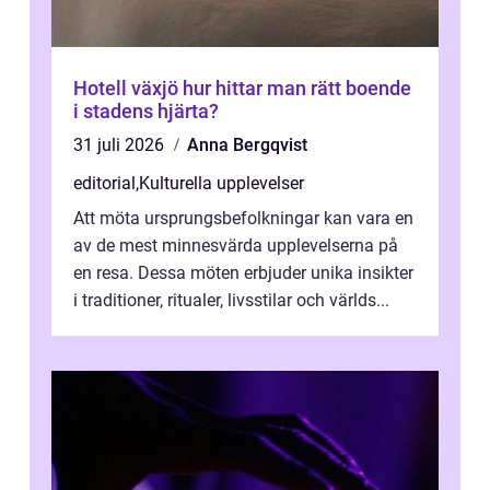
Hotell växjö hur hittar man rätt boende
i stadens hjärta?
31 juli 2026
Anna Bergqvist
editorial
,
Kulturella upplevelser
Att möta ursprungsbefolkningar kan vara en
av de mest minnesvärda upplevelserna på
en resa. Dessa möten erbjuder unika insikter
i traditioner, ritualer, livsstilar och världs...