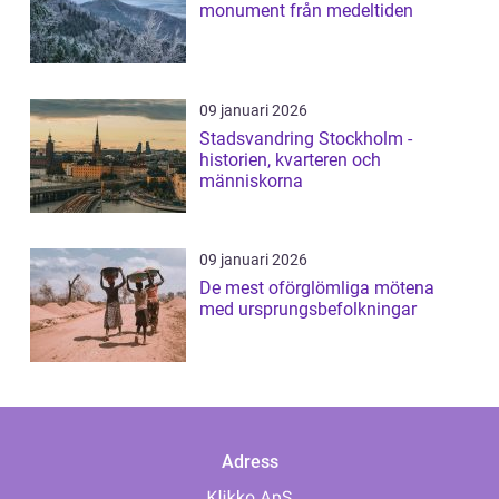
monument från medeltiden
09 januari 2026
Stadsvandring Stockholm -
historien, kvarteren och
människorna
09 januari 2026
De mest oförglömliga mötena
med ursprungsbefolkningar
Adress