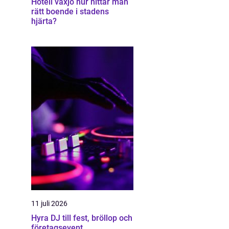
Hotell växjö hur hittar man
rätt boende i stadens
hjärta?
11 juli 2026
Hyra DJ till fest, bröllop och
företagsevent