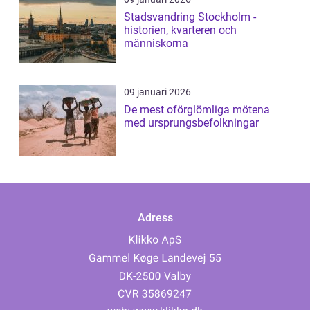
Stadsvandring Stockholm -
historien, kvarteren och
människorna
09 januari 2026
De mest oförglömliga mötena
med ursprungsbefolkningar
Adress