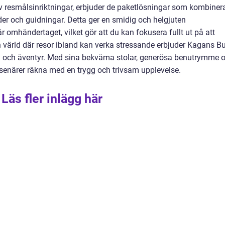
resmålsinriktningar, erbjuder de paketlösningar som kombiner
ider och guidningar. Detta ger en smidig och helgjuten
är omhändertaget, vilket gör att du kan fokusera fullt ut på att
en värld där resor ibland kan verka stressande erbjuder Kagans B
ing och äventyr. Med sina bekväma stolar, generösa benutrymme 
enärer räkna med en trygg och trivsam upplevelse.
Läs fler inlägg här