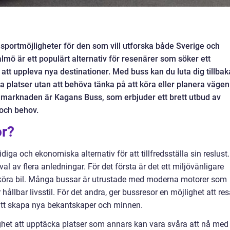
portmöjligheter för den som vill utforska både Sverige och
mö är ett populärt alternativ för resenärer som söker ett
t att uppleva nya destinationer. Med buss kan du luta dig tillbak
 platser utan att behöva tänka på att köra eller planera vägen
å marknaden är Kagans Buss, som erbjuder ett brett utbud av
 och behov.
or?
iga och ekonomiska alternativ för att tillfredsställa sin reslust.
val av flera anledningar. För det första är det ett miljövänligare
er köra bil. Många bussar är utrustade med moderna motorer som
hållbar livsstil. För det andra, ger bussresor en möjlighet att re
tt skapa nya bekantskaper och minnen.
ghet att upptäcka platser som annars kan vara svåra att nå med