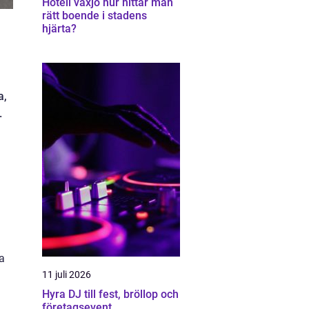
Hotell växjö hur hittar man
rätt boende i stadens
hjärta?
a,
.
sa
11 juli 2026
Hyra DJ till fest, bröllop och
företagsevent