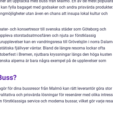
ioner att upptäcka med buss från Malmö. En av de mest populär
du kan fylla bagaget med godsaker och andra prisvärda produkter
ingmöjligheter utan även en chans att insupa lokal kultur och
teater- och konsertresor till svenska städer som Göteborg och
uppleva storstadsatmosfären och njuta av förstklassig
rupplevelser kan en vandringsresa till Grövelsjön i norra Dalarn
stätiska fjällvyer väntar. Bland de längre resorna lockar ofta
ktoberfest i Bremen, njutbara kryssningar längs den höga kusten
lienska alperna är bara några exempel på de upplevelser som
 Buss?
angör för dina bussresor från Malmö kan rätt leverantör göra stor
litativa och prisvärda lösningar för resenärer med olika intres
in förstklassiga service och moderna bussar, vilket gör varje resa