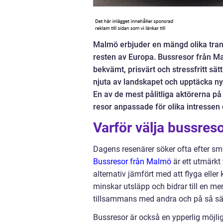
Malmö erbjuder en mängd olika trans
resten av Europa. Bussresor från Mal
bekvämt, prisvärt och stressfritt sät
njuta av landskapet och upptäcka nya
En av de mest pålitliga aktörerna p
resor anpassade för olika intressen
Varför välja bussres
Dagens resenärer söker ofta efter smid
Bussresor från Malmö
är ett utmärkt 
alternativ jämfört med att flyga ell
minskar utsläpp och bidrar till en mer 
tillsammans med andra och på så sä
Bussresor är också en ypperlig möjli