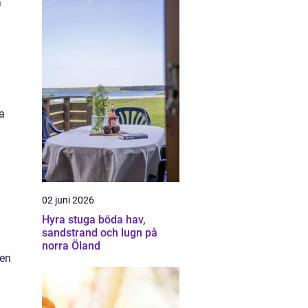
a
.
a
02 juni 2026
Hyra stuga böda hav,
sandstrand och lugn på
norra Öland
sen