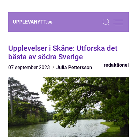
UPPLEVANYTT.
se
Upplevelser i Skåne: Utforska det
bästa av södra Sverige
redaktionel
07 september 2023
Julia Pettersson