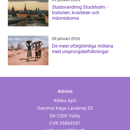
Stadsvandring Stockholm -
historien, kvarteren och
människorna
09 januari 2026
De mest oförglömliga mötena
med ursprungsbefolkningar
Adress