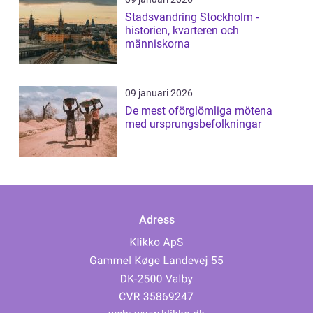
Stadsvandring Stockholm -
historien, kvarteren och
människorna
09 januari 2026
De mest oförglömliga mötena
med ursprungsbefolkningar
Adress