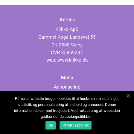
Adress
web:
www.klikko.dk
Menu
Annonsering
Om oss
På vores website bruges cookies til at huske dine indstillinger,
Cookies
statistik og personalisering af indhold og annoncer. Denne
information deles med tredjepart. Ved fortsat brug af websiden
Kontakta oss
godkender du cookiepolitikken.
Sitemap
Ok
Privatlivspolitik