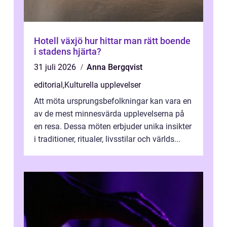
Hotell växjö hur hittar man rätt boende
i stadens hjärta?
31 juli 2026
Anna Bergqvist
editorial
,
Kulturella upplevelser
Att möta ursprungsbefolkningar kan vara en
av de mest minnesvärda upplevelserna på
en resa. Dessa möten erbjuder unika insikter
i traditioner, ritualer, livsstilar och världs...