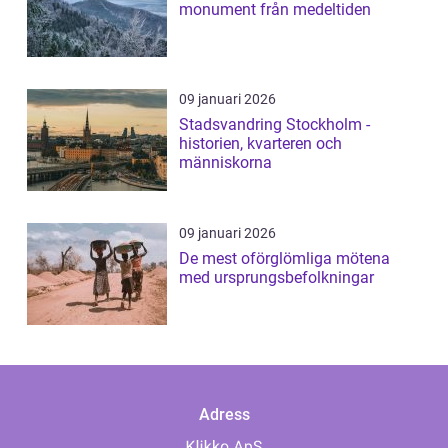
monument från medeltiden
09 januari 2026
Stadsvandring Stockholm -
historien, kvarteren och
människorna
09 januari 2026
De mest oförglömliga mötena
med ursprungsbefolkningar
Adress