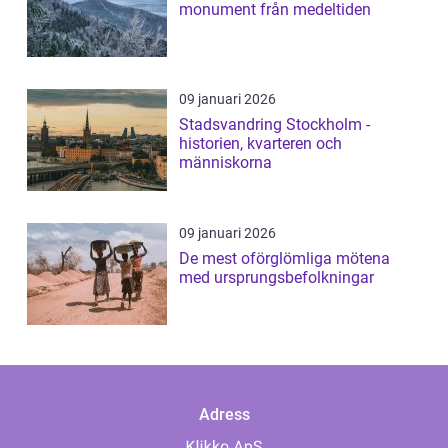
monument från medeltiden
09 januari 2026
Stadsvandring Stockholm -
historien, kvarteren och
människorna
09 januari 2026
De mest oförglömliga mötena
med ursprungsbefolkningar
Adress