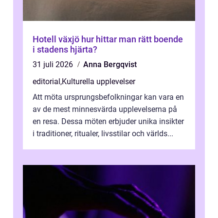
Hotell växjö hur hittar man rätt boende
i stadens hjärta?
31 juli 2026
Anna Bergqvist
editorial
,
Kulturella upplevelser
Att möta ursprungsbefolkningar kan vara en
av de mest minnesvärda upplevelserna på
en resa. Dessa möten erbjuder unika insikter
i traditioner, ritualer, livsstilar och världs...