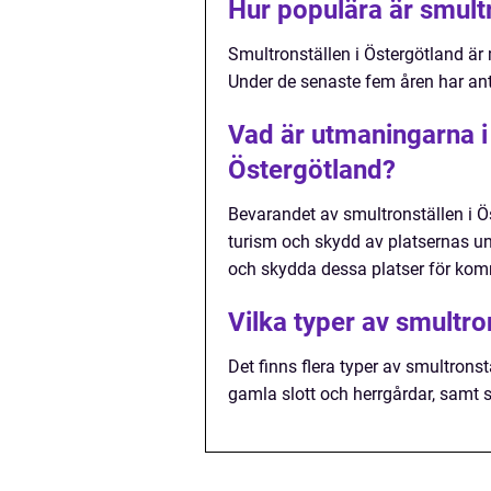
Hur populära är smult
Smultronställen i Östergötland är 
Under de senaste fem åren har ant
Vad är utmaningarna i
Östergötland?
Bevarandet av smultronställen i Ös
turism och skydd av platsernas uni
och skydda dessa platser för kom
Vilka typer av smultro
Det finns flera typer av smultrons
gamla slott och herrgårdar, samt s