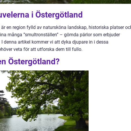
velerna i Östergötland
, är en region fylld av natursköna landskap, historiska platser oc
r sina många ”smultronställen” – gömda pärlor som erbjuder
I denna artikel kommer vi att dyka djupare in i dessa
höver veta för att utforska dem till fullo.
en Östergötland?