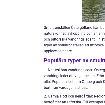
Smultronställen Östergötland kan bäs
naturskönhet, avkoppling och en anno
och pittoreska vandringsleder till hi
typer av smultronställen att utforska i
upplevelsejägare.
Populära typer av smult
1. Natursköna vandringsleder: Östergö
vandringsleder att välja mellan. Från
alla. Populära led som Omberg och K
bort från vardagens stress.
2. Gamla slott och herrgårdar: Regio
herrgårdar att utforska. Till exempel