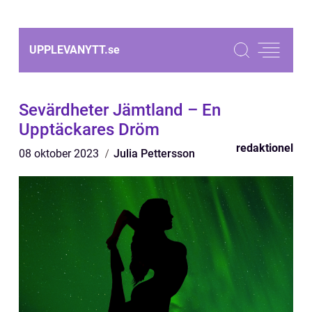
UPPLEVANYTT.
se
Sevärdheter Jämtland – En
Upptäckares Dröm
redaktionel
08 oktober 2023
Julia Pettersson