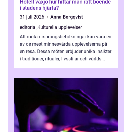
Hotell växjö hur hittar man rätt boende
i stadens hjärta?
31 juli 2026
Anna Bergqvist
editorial
,
Kulturella upplevelser
Att möta ursprungsbefolkningar kan vara en
av de mest minnesvärda upplevelserna på
en resa. Dessa möten erbjuder unika insikter
i traditioner, ritualer, livsstilar och världs...