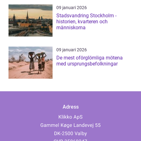
09 januari 2026
Stadsvandring Stockholm -
historien, kvarteren och
människorna
09 januari 2026
De mest oförglömliga mötena
med ursprungsbefolkningar
Adress