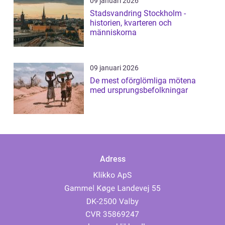
09 januari 2026
Stadsvandring Stockholm -
historien, kvarteren och
människorna
09 januari 2026
De mest oförglömliga mötena
med ursprungsbefolkningar
Adress