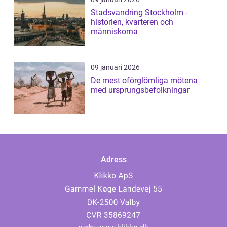
Stadsvandring Stockholm -
historien, kvarteren och
människorna
09 januari 2026
De mest oförglömliga mötena
med ursprungsbefolkningar
Adress