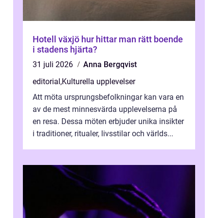
Hotell växjö hur hittar man rätt boende
i stadens hjärta?
31 juli 2026
Anna Bergqvist
editorial
,
Kulturella upplevelser
Att möta ursprungsbefolkningar kan vara en
av de mest minnesvärda upplevelserna på
en resa. Dessa möten erbjuder unika insikter
i traditioner, ritualer, livsstilar och världs...