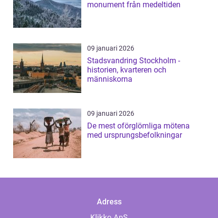
monument från medeltiden
09 januari 2026
Stadsvandring Stockholm -
historien, kvarteren och
människorna
09 januari 2026
De mest oförglömliga mötena
med ursprungsbefolkningar
Adress