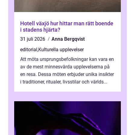
Hotell växjö hur hittar man rätt boende
i stadens hjärta?
31 juli 2026
Anna Bergqvist
editorial
,
Kulturella upplevelser
Att möta ursprungsbefolkningar kan vara en
av de mest minnesvärda upplevelserna på
en resa. Dessa möten erbjuder unika insikter
i traditioner, ritualer, livsstilar och världs...