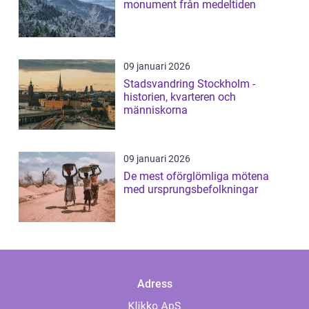
monument från medeltiden
09 januari 2026
Stadsvandring Stockholm -
historien, kvarteren och
människorna
09 januari 2026
De mest oförglömliga mötena
med ursprungsbefolkningar
Adress