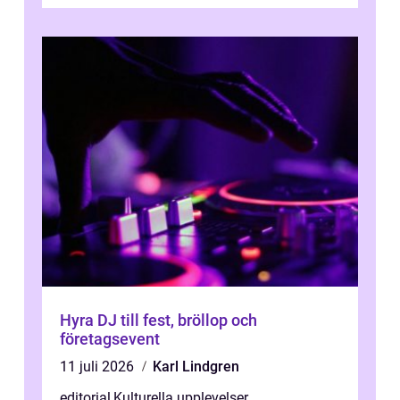
Hyra DJ till fest, bröllop och
företagsevent
11 juli 2026
Karl Lindgren
editorial
,
Kulturella upplevelser