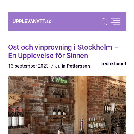
UPPLEVANYTT.
se
Ost och vinprovning i Stockholm –
En Upplevelse för Sinnen
redaktionel
13 september 2023
Julia Pettersson