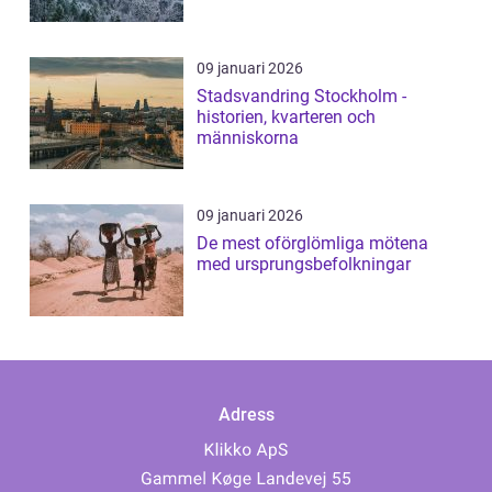
09 januari 2026
Stadsvandring Stockholm -
historien, kvarteren och
människorna
09 januari 2026
De mest oförglömliga mötena
med ursprungsbefolkningar
Adress