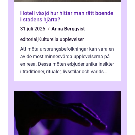
Hotell växjö hur hittar man rätt boende
i stadens hjärta?
31 juli 2026
Anna Bergqvist
editorial
,
Kulturella upplevelser
Att möta ursprungsbefolkningar kan vara en
av de mest minnesvärda upplevelserna på
en resa. Dessa möten erbjuder unika insikter
i traditioner, ritualer, livsstilar och världs...