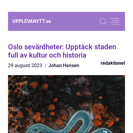
UPPLEVANYTT.
se
Oslo sevärdheter: Upptäck staden
full av kultur och historia
redaktionel
29 augusti 2023
Johan Hansen