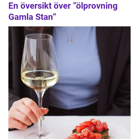
En översikt över ”ölprovning
Gamla Stan”