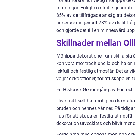
För att förstå hur viktig möhippa deko
mätningar. Enligt en studie genomför
85% av de tillfrågade ansåg att dekor
undersökningen att 73% av de tillfrå
och gjorde det till en minnesvärd upp
Skillnader mellan Ol
Möhippa dekorationer kan skilja sig åt
kan vara mer traditionella och ha e
lekfull och festlig atmosfär. Det är 
väljer dekorationer, för att skapa en
En Historisk Genomgång av För- och
Historiskt sett har möhippa dekoratio
bruden och hennes vänner. På tidig
ljus för att skapa en festlig atmosfä
dekoration utvecklats och blivit mer d
Fördelarna med dagens möhippa dekorat