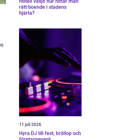
Hotell växjö hur hittar man
rätt boende i stadens
hjärta?
es
11 juli 2026
Hyra DJ till fest, bröllop och
företagsevent