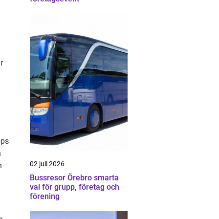
r
ops
n
02 juli 2026
h
Bussresor Örebro smarta
val för grupp, företag och
förening