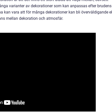
många varianter av dekorationer som kan anpassas efter brudens
na kan vara att för många dekorationer kan bli överväldigande el
alans mellan dekoration och atmosfär.