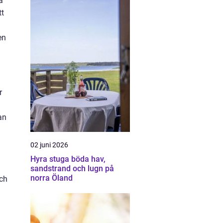
a
tt
en
r
an
02 juni 2026
Hyra stuga böda hav,
sandstrand och lugn på
norra Öland
och