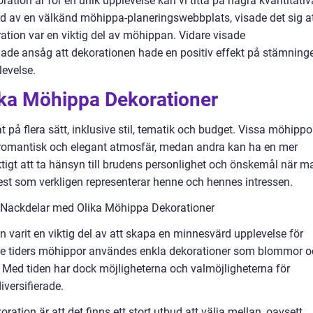
ration är för en unik upplevelse kan vi titta på några kvantitativ
d av en välkänd möhippa-planeringswebbplats, visade det sig a
ation var en viktig del av möhippan. Vidare visade
gade ansåg att dekorationen hade en positiv effekt på stämning
levelse.
ika Möhippa Dekorationer
 på flera sätt, inklusive stil, tematik och budget. Vissa möhippo
n romantisk och elegant atmosfär, medan andra kan ha en mer
viktigt att ta hänsyn till brudens personlighet och önskemål när m
 fest som verkligen representerar henne och hennes intressen.
 Nackdelar med Olika Möhippa Dekorationer
n varit en viktig del av att skapa en minnesvärd upplevelse för
are tiders möhippor användes enkla dekorationer som blommor 
r. Med tiden har dock möjligheterna och valmöjligheterna för
iversifierade.
ion är att det finns ett stort utbud att välja mellan, oavsett