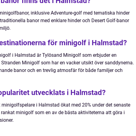
fbanor finns det i Halmstad?
 minigolfbanor, inklusive Adventure-golf med tematiska hinder
 traditionella banor med enklare hinder och Desert Golf-banor
iljö.
estinationerna för minigolf i Halmstad?
nigolf i Halmstad är Tylösand Minigolf som erbjuder en
a Stranden Minigolf som har en vacker utsikt över sanddynerna.
ande banor och en trevlig atmosfär för både familjer och
pularitet utvecklats i Halmstad?
t minigolfspelare i Halmstad ökat med 20% under det senaste
rankat minigolf som en av de bästa aktiviteterna att göra i
sioner.