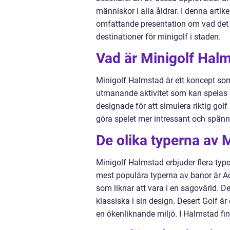
människor i alla åldrar. I denna artik
omfattande presentation om vad det 
destinationer för minigolf i staden.
Vad är Minigolf Hal
Minigolf Halmstad är ett koncept som 
utmanande aktivitet som kan spelas a
designade för att simulera riktig gol
göra spelet mer intressant och spän
De olika typerna av 
Minigolf Halmstad erbjuder flera type
mest populära typerna av banor är A
som liknar att vara i en sagovärld. D
klassiska i sin design. Desert Golf ä
en ökenliknande miljö. I Halmstad finn