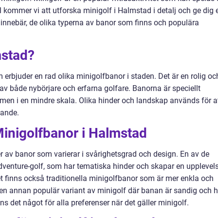
el kommer vi att utforska minigolf i Halmstad i detalj och ge dig 
innebär, de olika typerna av banor som finns och populära
mstad?
erbjuder en rad olika minigolfbanor i staden. Det är en rolig oc
v både nybörjare och erfarna golfare. Banorna är speciellt
f men i en mindre skala. Olika hinder och landskap används för a
nande.
Minigolfbanor i Halmstad
r av banor som varierar i svårighetsgrad och design. En av de
dventure-golf, som har tematiska hinder och skapar en upplevel
et finns också traditionella minigolfbanor som är mer enkla och
r en annan populär variant av minigolf där banan är sandig och h
s det något för alla preferenser när det gäller minigolf.