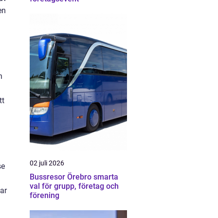
en
h
tt
02 juli 2026
se
Bussresor Örebro smarta
val för grupp, företag och
ar
förening