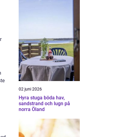
r
h
ste
02 juni 2026
Hyra stuga böda hav,
sandstrand och lugn på
norra Öland