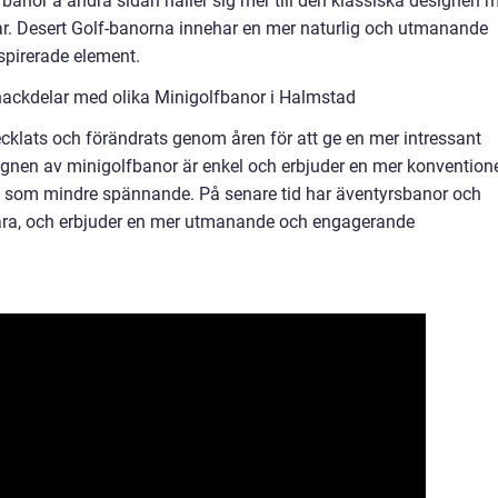
fbanor å andra sidan håller sig mer till den klassiska designen 
r. Desert Golf-banorna innehar en mer naturlig och utmanande
spirerade element.
nackdelar med olika Minigolfbanor i Halmstad
ecklats och förändrats genom åren för att ge en mer intressant
signen av minigolfbanor är enkel och erbjuder en mer konventione
s som mindre spännande. På senare tid har äventyrsbanor och
ulära, och erbjuder en mer utmanande och engagerande