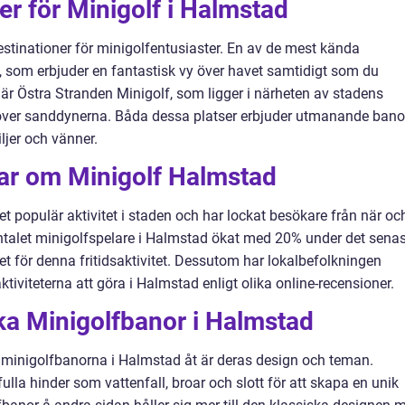
er för Minigolf i Halmstad
estinationer för minigolfentusiaster. En av de mest kända
, som erbjuder en fantastisk vy över havet samtidigt som du
 är Östra Stranden Minigolf, som ligger i närheten av stadens
t över sanddynerna. Båda dessa platser erbjuder utmanande bano
ljer och vänner.
gar om Minigolf Halmstad
t populär aktivitet i staden och har lockat besökare från när oc
antalet minigolfspelare i Halmstad ökat med 20% under det sena
set för denna fritidsaktivitet. Dessutom har lokalbefolkningen
tiviteterna att göra i Halmstad enligt olika online-recensioner.
ika Minigolfbanor i Halmstad
ka minigolfbanorna i Halmstad åt är deras design och teman.
ulla hinder som vattenfall, broar och slott för att skapa en unik