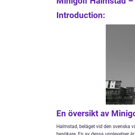
Minigolf Halmstad – 
Introduction:
En översikt av Minig
Halmstad, beläget vid den svenska vä
besökare. En av dessa upplevelser är 