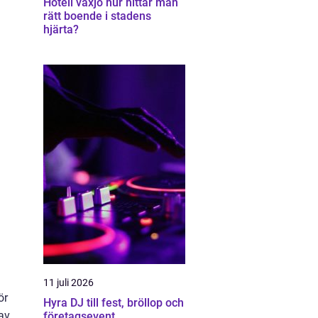
Hotell växjö hur hittar man
rätt boende i stadens
hjärta?
11 juli 2026
ör
Hyra DJ till fest, bröllop och
 av
företagsevent