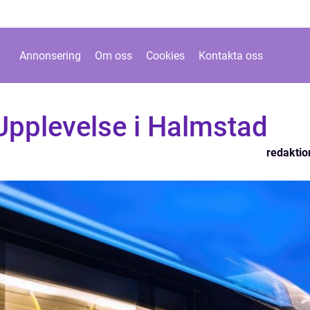
Annonsering
Om oss
Cookies
Kontakta oss
Upplevelse i Halmstad
redaktio