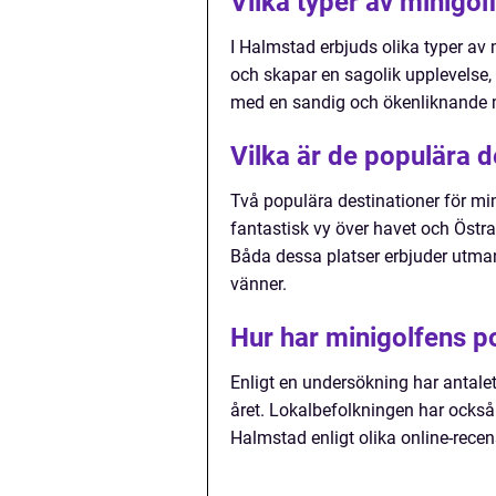
Vilka typer av minigol
I Halmstad erbjuds olika typer av
och skapar en sagolik upplevelse,
med en sandig och ökenliknande m
Vilka är de populära d
Två populära destinationer för mi
fantastisk vy över havet och Östr
Båda dessa platser erbjuder utman
vänner.
Hur har minigolfens po
Enligt en undersökning har antale
året. Lokalbefolkningen har också 
Halmstad enligt olika online-recen