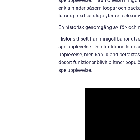
spelupplevelse. Traditionella minigol
enkla hinder såsom loopar och backa
terräng med sandiga ytor och ökenin
En historisk genomgång av för- och 
Historiskt sett har minigolfbanor utv
spelupplevelse. Den traditionella de
upplevelse, men kan ibland betrakta
desert-funktioner blivit alltmer pop
spelupplevelse.