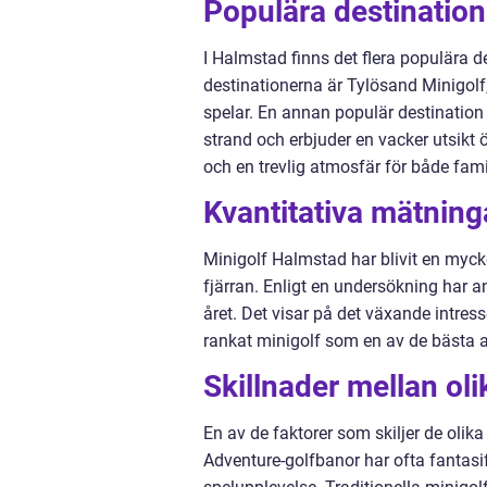
Populära destination
I Halmstad finns det flera populära d
destinationerna är Tylösand Minigolf
spelar. En annan populär destination
strand och erbjuder en vacker utsik
och en trevlig atmosfär för både fami
Kvantitativa mätnin
Minigolf Halmstad har blivit en mycke
fjärran. Enligt en undersökning har 
året. Det visar på det växande intres
rankat minigolf som en av de bästa ak
Skillnader mellan ol
En av de faktorer som skiljer de oli
Adventure-golfbanor har ofta fantasif