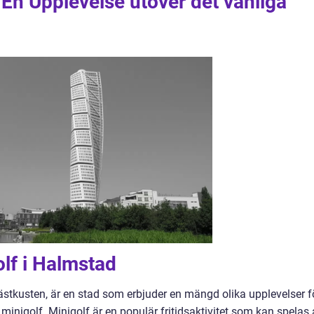
En Upplevelse utöver det vanliga
olf i Halmstad
stkusten, är en stad som erbjuder en mängd olika upplevelser f
minigolf. Minigolf är en populär fritidsaktivitet som kan spelas