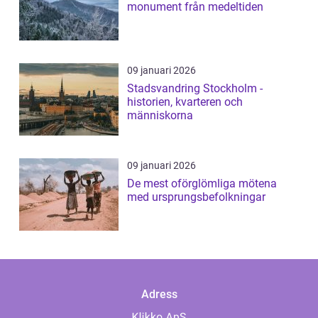
monument från medeltiden
09 januari 2026
Stadsvandring Stockholm -
historien, kvarteren och
människorna
09 januari 2026
De mest oförglömliga mötena
med ursprungsbefolkningar
Adress