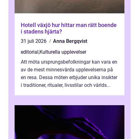
Hotell växjö hur hittar man rätt boende
i stadens hjärta?
31 juli 2026
Anna Bergqvist
editorial
,
Kulturella upplevelser
Att möta ursprungsbefolkningar kan vara en
av de mest minnesvärda upplevelserna på
en resa. Dessa möten erbjuder unika insikter
i traditioner, ritualer, livsstilar och världs...