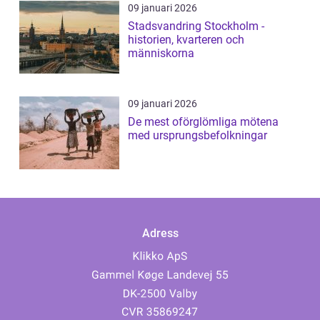
09 januari 2026
Stadsvandring Stockholm -
historien, kvarteren och
människorna
09 januari 2026
De mest oförglömliga mötena
med ursprungsbefolkningar
Adress