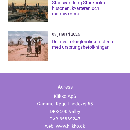
Stadsvandring Stockholm -
historien, kvarteren och
människorna
09 januari 2026
De mest oförglömliga mötena
med ursprungsbefolkningar
Adress
web:
www.klikko.dk