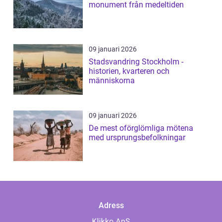
monument från medeltiden
09 januari 2026
Stadsvandring Stockholm -
historien, kvarteren och
människorna
09 januari 2026
De mest oförglömliga mötena
med ursprungsbefolkningar
Adress