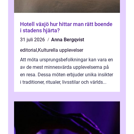
Hotell växjö hur hittar man rätt boende
i stadens hjärta?
31 juli 2026
Anna Bergqvist
editorial
,
Kulturella upplevelser
Att möta ursprungsbefolkningar kan vara en
av de mest minnesvärda upplevelserna på
en resa. Dessa möten erbjuder unika insikter
i traditioner, ritualer, livsstilar och världs...