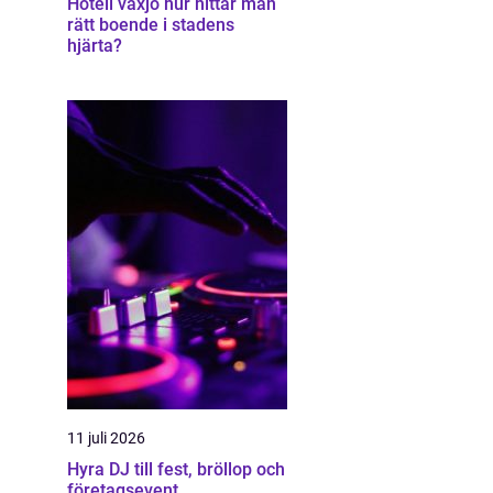
Hotell växjö hur hittar man
rätt boende i stadens
hjärta?
11 juli 2026
Hyra DJ till fest, bröllop och
företagsevent