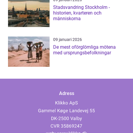
Stadsvandring Stockholm -
historien, kvarteren och
människorna
09 januari 2026
De mest oförglömliga mötena
med ursprungsbefolkningar
Adress