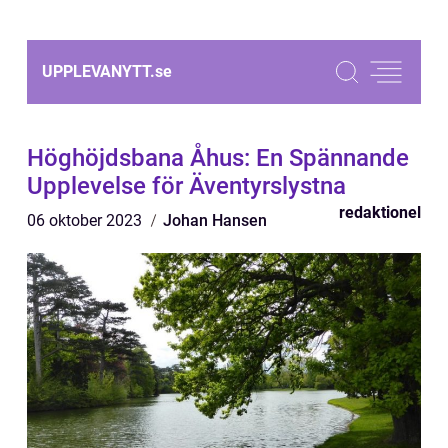
UPPLEVANYTT.
se
Höghöjdsbana Åhus: En Spännande
Upplevelse för Äventyrslystna
redaktionel
06 oktober 2023
Johan Hansen