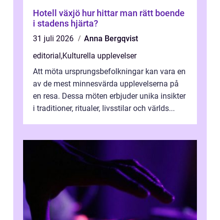
Hotell växjö hur hittar man rätt boende
i stadens hjärta?
31 juli 2026
Anna Bergqvist
editorial
,
Kulturella upplevelser
Att möta ursprungsbefolkningar kan vara en
av de mest minnesvärda upplevelserna på
en resa. Dessa möten erbjuder unika insikter
i traditioner, ritualer, livsstilar och världs...