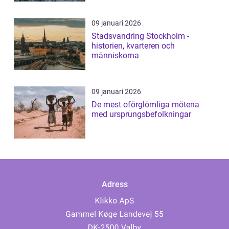
09 januari 2026
Stadsvandring Stockholm -
historien, kvarteren och
människorna
09 januari 2026
De mest oförglömliga mötena
med ursprungsbefolkningar
Adress