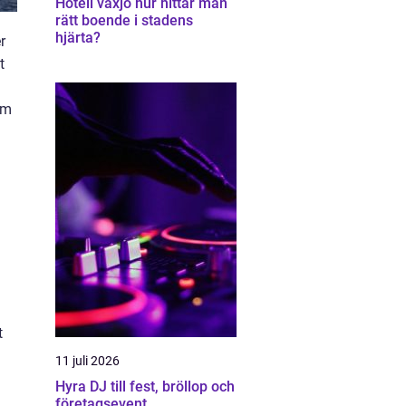
Hotell växjö hur hittar man
rätt boende i stadens
hjärta?
r
t
um
t
11 juli 2026
Hyra DJ till fest, bröllop och
företagsevent