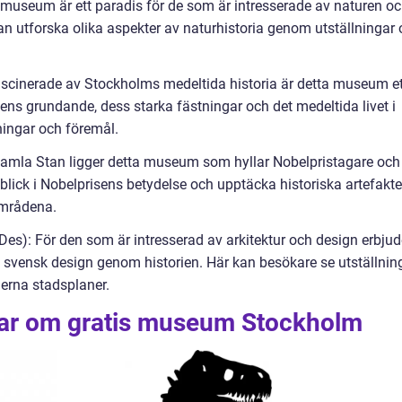
 museum är ett paradis för de som är intresserade av naturen o
 utforska olika aspekter av naturhistoria genom utställningar
ascinerade av Stockholms medeltida historia är detta museum et
ns grundande, dess starka fästningar och det medeltida livet i
ningar och föremål.
 Gamla Stan ligger detta museum som hyllar Nobelpristagare och
nblick i Nobelprisens betydelse och upptäcka historiska artefakte
områdena.
Des): För den som är intresserad av arkitektur och design erbjud
a svensk design genom historien. Här kan besökare se utställnin
derna stadsplaner.
gar om gratis museum Stockholm