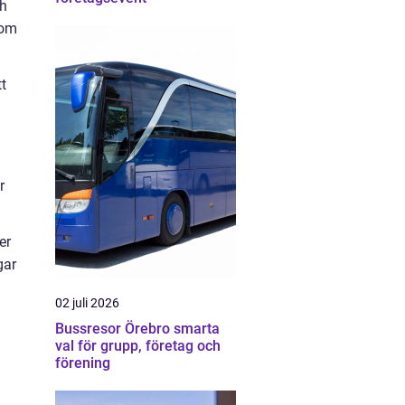
ch
 om
t
r
er
gar
02 juli 2026
Bussresor Örebro smarta
val för grupp, företag och
förening