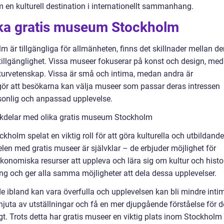
 en kulturell destination i internationellt sammanhang.
lika gratis museum Stockholm
lm är tillgängliga för allmänheten, finns det skillnader mellan d
 tillgänglighet. Vissa museer fokuserar på konst och design, me
naturvetenskap. Vissa är små och intima, medan andra är
gör att besökarna kan välja museer som passar deras intressen
rsonlig och anpassad upplevelse.
ckdelar med olika gratis museum Stockholm
ckholm spelat en viktig roll för att göra kulturella och utbildande
delen med gratis museer är självklar – de erbjuder möjlighet för
onomiska resurser att uppleva och lära sig om kultur och histo
ing och ger alla samma möjligheter att dela dessa upplevelser.
e ibland kan vara överfulla och upplevelsen kan bli mindre inti
 njuta av utställningar och få en mer djupgående förståelse för d
igt. Trots detta har gratis museer en viktig plats inom Stockholm