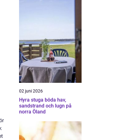
02 juni 2026
Hyra stuga böda hav,
sandstrand och lugn på
norra Öland
ör
k
et