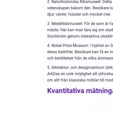
2. Naturhistoriska Riksmuseet: Detta
vetenskapen bakom den. Besökare kan
djur, växter, fossiler och mycket mer.
3. Medeltidsmuseet: För de som är f
måste. Här kan man lära sig om stade
Stockholm genom interaktiva utställ
4. Nobel Prize Museum: I hjärtat av
deras bedrifter. Besökare kan få en i
och berättelser från de olika ämnes
5. Arkitektur- och designcentrum (Ark
ArkDes en unik möjlighet att utforsk
om allt från klassiska möbler till mo
Kvantitativa mätnin