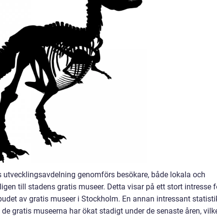
ds utvecklingsavdelning genomförs besökare, både lokala och
igen till stadens gratis museer. Detta visar på ett stort intresse f
tbudet av gratis museer i Stockholm. En annan intressant statisti
de gratis museerna har ökat stadigt under de senaste åren, vilk