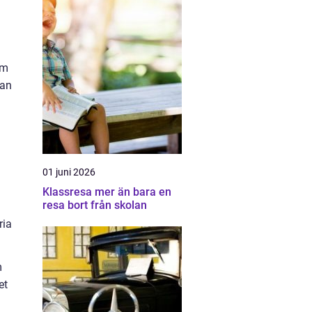
em
dan
01 juni 2026
Klassresa mer än bara en
resa bort från skolan
ria
m
et