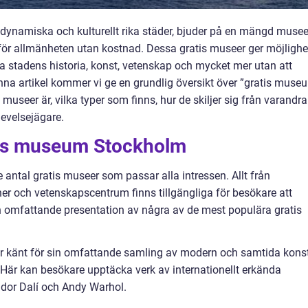
ynamiska och kulturellt rika städer, bjuder på en mängd musee
för allmänheten utan kostnad. Dessa gratis museer ger möjlighe
ka stadens historia, konst, vetenskap och mycket mer utan att
nna artikel kommer vi ge en grundlig översikt över ”gratis muse
seer är, vilka typer som finns, hur de skiljer sig från varandra
evelsejägare.
tis museum Stockholm
antal gratis museer som passar alla intressen. Allt från
tioner och vetenskapscentrum finns tillgängliga för besökare att
n omfattande presentation av några av de mest populära gratis
 känt för sin omfattande samling av modern och samtida kons
 Här kan besökare upptäcka verk av internationellt erkända
dor Dalí och Andy Warhol.