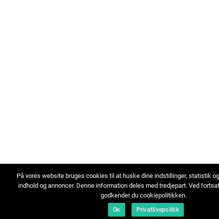
På vores website bruges cookies til at huske dine indstillinger, statistik o
indhold og annoncer. Denne information deles med tredjepart. Ved fortsa
godkender du cookiepolitikken.
Ok
Privatlivspolitik