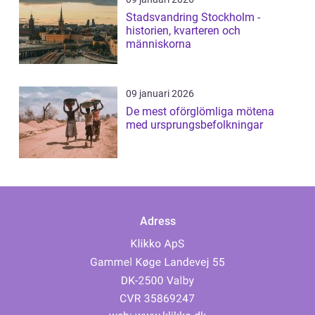
Stadsvandring Stockholm -
historien, kvarteren och
människorna
09 januari 2026
De mest oförglömliga mötena
med ursprungsbefolkningar
Adress