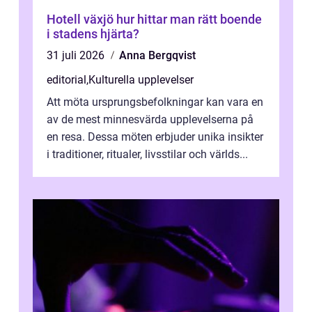
Hotell växjö hur hittar man rätt boende
i stadens hjärta?
31 juli 2026
Anna Bergqvist
editorial
,
Kulturella upplevelser
Att möta ursprungsbefolkningar kan vara en
av de mest minnesvärda upplevelserna på
en resa. Dessa möten erbjuder unika insikter
i traditioner, ritualer, livsstilar och världs...