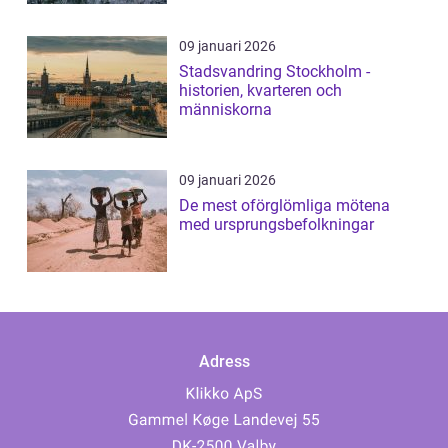
09 januari 2026
Stadsvandring Stockholm -
historien, kvarteren och
människorna
09 januari 2026
De mest oförglömliga mötena
med ursprungsbefolkningar
Adress