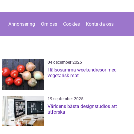
Annonsering
Om oss
Cookies
Kontakta oss
04 december 2025
Hälsosamma weekendresor med
vegetarisk mat
19 september 2025
Världens bästa designstudios att
utforska