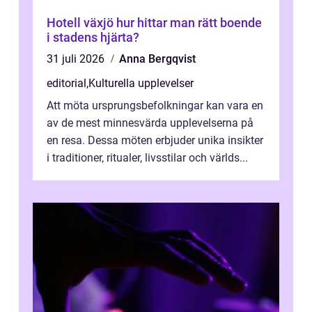
Hotell växjö hur hittar man rätt boende
i stadens hjärta?
31 juli 2026
Anna Bergqvist
editorial
,
Kulturella upplevelser
Att möta ursprungsbefolkningar kan vara en
av de mest minnesvärda upplevelserna på
en resa. Dessa möten erbjuder unika insikter
i traditioner, ritualer, livsstilar och världs...