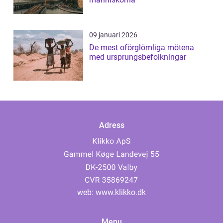
09 januari 2026
De mest oförglömliga mötena
med ursprungsbefolkningar
Adress
web:
www.klikko.dk
Menu