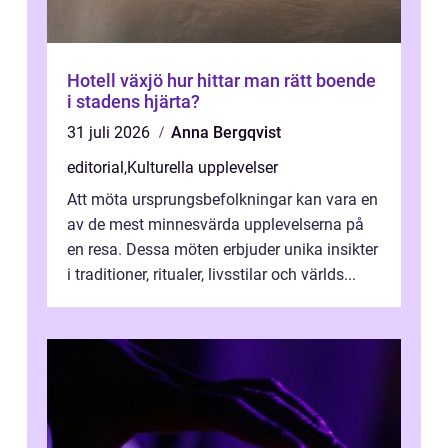
Hotell växjö hur hittar man rätt boende
i stadens hjärta?
31 juli 2026
Anna Bergqvist
editorial
,
Kulturella upplevelser
Att möta ursprungsbefolkningar kan vara en
av de mest minnesvärda upplevelserna på
en resa. Dessa möten erbjuder unika insikter
i traditioner, ritualer, livsstilar och världs...