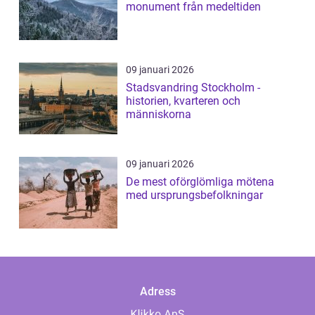
monument från medeltiden
09 januari 2026
Stadsvandring Stockholm -
historien, kvarteren och
människorna
09 januari 2026
De mest oförglömliga mötena
med ursprungsbefolkningar
Adress