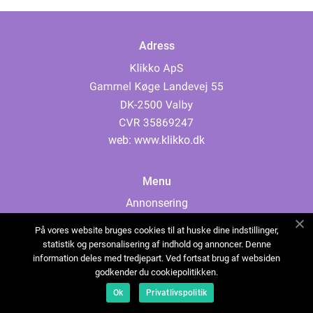
Adress
web:
www.klikko.dk
Menu
Annonsering
Om oss
På vores website bruges cookies til at huske dine indstillinger,
Cookies
statistik og personalisering af indhold og annoncer. Denne
information deles med tredjepart. Ved fortsat brug af websiden
Kontakta oss
godkender du cookiepolitikken.
Sitemap
Ok
Privatlivspolitik