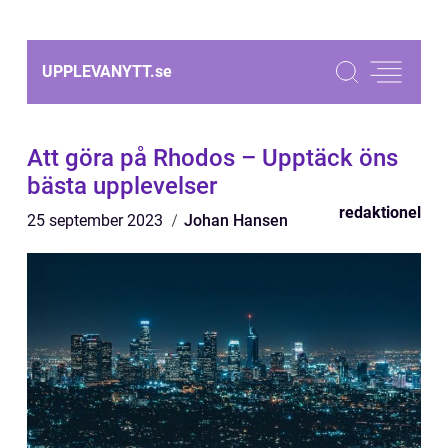
UPPLEVANYTT.
se
Att göra på Rhodos – Upptäck öns
bästa upplevelser
redaktionel
25 september 2023
Johan Hansen