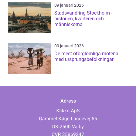
09 januari 2026
Stadsvandring Stockholm -
historien, kvarteren och
människorna
09 januari 2026
De mest oförglömliga mötena
med ursprungsbefolkningar
Adress