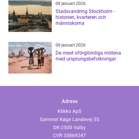
09 januari 2026
Stadsvandring Stockholm -
historien, kvarteren och
människorna
09 januari 2026
De mest oförglömliga mötena
med ursprungsbefolkningar
Adress