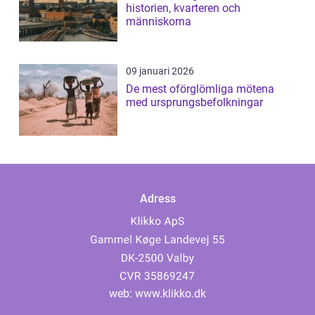
historien, kvarteren och
människorna
09 januari 2026
De mest oförglömliga mötena
med ursprungsbefolkningar
Adress
web:
www.klikko.dk