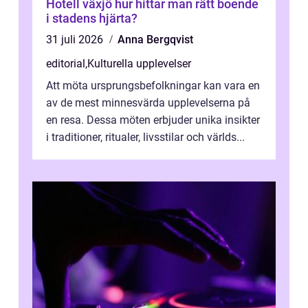
Hotell växjö hur hittar man rätt boende
i stadens hjärta?
31 juli 2026
Anna Bergqvist
editorial
,
Kulturella upplevelser
Att möta ursprungsbefolkningar kan vara en
av de mest minnesvärda upplevelserna på
en resa. Dessa möten erbjuder unika insikter
i traditioner, ritualer, livsstilar och världs...