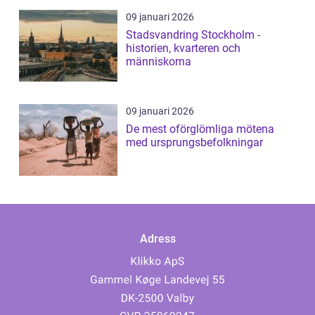
09 januari 2026
Stadsvandring Stockholm -
historien, kvarteren och
människorna
09 januari 2026
De mest oförglömliga mötena
med ursprungsbefolkningar
Adress