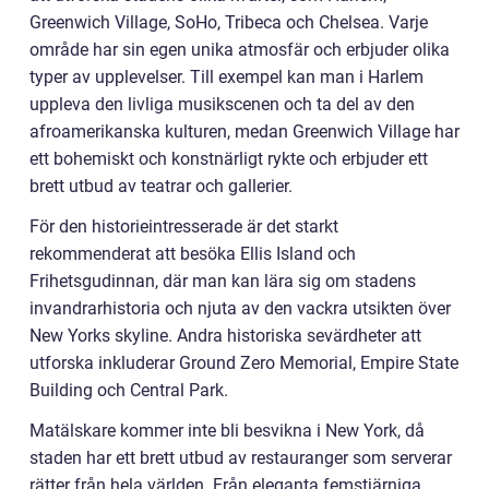
Greenwich Village, SoHo, Tribeca och Chelsea. Varje
område har sin egen unika atmosfär och erbjuder olika
typer av upplevelser. Till exempel kan man i Harlem
uppleva den livliga musikscenen och ta del av den
afroamerikanska kulturen, medan Greenwich Village har
ett bohemiskt och konstnärligt rykte och erbjuder ett
brett utbud av teatrar och gallerier.
För den historieintresserade är det starkt
rekommenderat att besöka Ellis Island och
Frihetsgudinnan, där man kan lära sig om stadens
invandrarhistoria och njuta av den vackra utsikten över
New Yorks skyline. Andra historiska sevärdheter att
utforska inkluderar Ground Zero Memorial, Empire State
Building och Central Park.
Matälskare kommer inte bli besvikna i New York, då
staden har ett brett utbud av restauranger som serverar
rätter från hela världen. Från eleganta femstjärniga