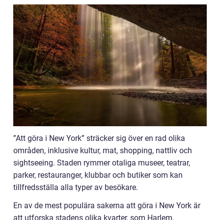
”Att göra i New York” sträcker sig över en rad olika
områden, inklusive kultur, mat, shopping, nattliv och
sightseeing. Staden rymmer otaliga museer, teatrar,
parker, restauranger, klubbar och butiker som kan
tillfredsställa alla typer av besökare.
En av de mest populära sakerna att göra i New York är
att utforska stadens olika kvarter, som Harlem,