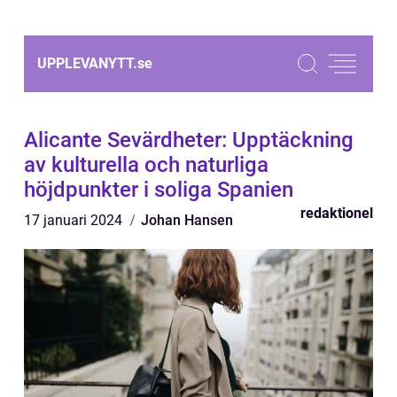
UPPLEVANYTT.
se
Alicante Sevärdheter: Upptäckning
av kulturella och naturliga
höjdpunkter i soliga Spanien
redaktionel
17 januari 2024
Johan Hansen